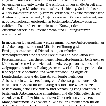
Gegenteil, am Ende muss er mehr denn je neue Prozesse
beherrschen und entwickeln. Die Anforderungen an die Arbeit und
die zukünftigen Mitarbeiter sind sehr vielschichtig. So ist Industrie
4.0 als soziotechnisches System zu verstehen, das eine systematische
Abstimmung von Technik, Organisation und Personal erfordert, um
neue Technologien erfolgreich in bestehenden Arbeitswelten zu
etablieren. Dadurch entsteht ein neues Konzept der
Zusammenarbeit, das Unternehmens- und Bildungsgrenzen
überschreitet.
In modernen Unternehmen werden immer höhere Anforderungen an
die Arbeitsorganisation und Mitarbeiterführung gestellt.
Fertigungsprozesse und Dienstleistungen erfordern
dementsprechend eine erhöhte Flexibilität und Motivation zur
Personalisierung. Um diesen neuen Herausforderungen begegnen zu
können, müssen wir ein leicht adaptierbares, personalisiertes und
zielgruppenorientiertes Dialogsystem entwickeln. Dazu gehören das
Konzept der Moderation und Weiterentwicklung digitaler
Lerntechniken sowie der Einsatz von lernbegleitenden
Arbeitsmitteln zur Unterstützung von Arbeitsorganisationen. Ein
wesentlicher Aspekt für den Erfolg des Industrie 4.0-Ansatzes
besteht darin, neue Flexibilitäts- und Anpassungsmöglichkeiten in
bestehende Arbeitsmodelle einzuführen und die Mitarbeiter darauf
einzulassen. Darüber hinaus müssen Unternehmen aktiv neue
Managementmodelle entwickeln. Wie ist Ihr Unternehmen für die