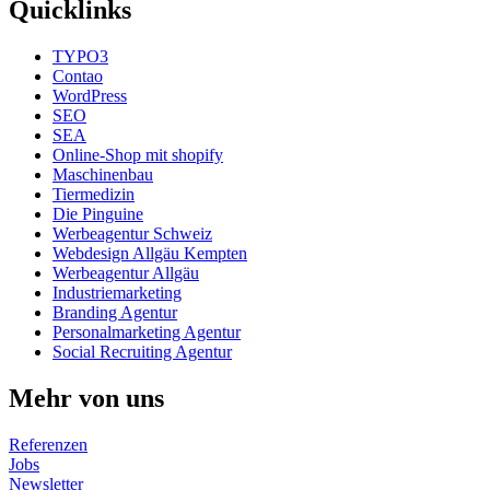
Quicklinks
TYPO3
Contao
WordPress
SEO
SEA
Online-Shop mit shopify
Maschinenbau
Tiermedizin
Die Pinguine
Werbeagentur Schweiz
Webdesign Allgäu Kempten
Werbeagentur Allgäu
Industriemarketing
Branding Agentur
Personalmarketing Agentur
Social Recruiting Agentur
Mehr von uns
Referenzen
Jobs
Newsletter