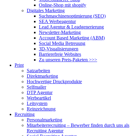
Online-Shop mit shopify
Digitales Marketing
Suchmaschinenoptimierung (SEO)
SEA Werbeagentur
Lead Agentur & Leadgenerierung
Newsletter-Marketing
Account Based Marketing (ABM)
Social Media Betreuung
3D-Visualisierungen
Barrierefreie Websites
Zu unseren Preis-Paketen >>>
Print
Satzarbeiten
Direktmarketing
Hochwertige Druckprodukte
Selfmailer
DTP Agentur
Werbeartikel
Leitsystem
Reinzeichnung
Recruiting
Personalmarketing
Mitarbeiterrecruiting – Bewerber finden durch uns als
Recruiting Agentur