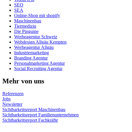
SEO
SEA
Online-Shop mit shopify
Maschinenbau
Tiermedizin
Die Pinguine
Werbeagentur Schweiz
Webdesign Allgäu Kempten
Werbeagentur Allgäu
Industriemarketing
Branding Agentur
Personalmarketing Agentur
Social Recruiting Agentur
Mehr von uns
Referenzen
Jobs
Newsletter
Sichtbarkeitsreport Maschinenbau
Sichtbarkeitsreport Familienunternehmen
Sichtbarkeitsreport Fachkräfte
© 2024 KAOS Werbeagentur