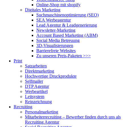
Online-Shop mit shopify
Digitales Marketing
Suchmaschinenoptimierung (SEO)
SEA Werbeagentur
Lead Agentur & Leadgenerierung
Newsletter-Marketing
Account Based Marketing (ABM)
Social Media Betreuung
3D-Visualisierungen
Barrierefreie Websites
Zu unseren Preis-Paketen >>>
Print
Satzarbeiten
Direktmarketing
Hochwertige Druckprodukte
Selfmailer
DTP Agentur
Werbeartikel
Leitsystem
Reinzeichnung
Recruiting
Personalmarketing
Mitarbeiterrecruiting – Bewerber finden durch uns als
Recruiting Agentur