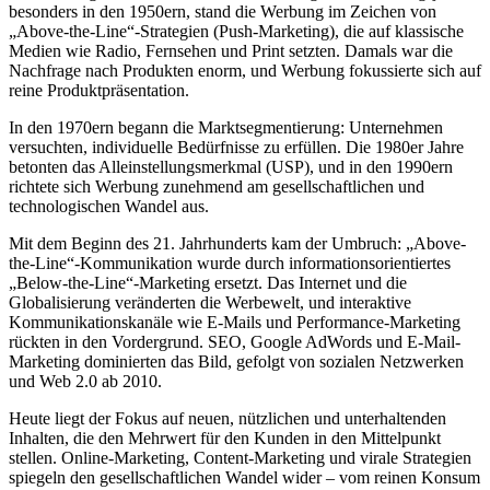
besonders in den 1950ern, stand die Werbung im Zeichen von
„Above-the-Line“-Strategien (Push-Marketing), die auf klassische
Medien wie Radio, Fernsehen und Print setzten. Damals war die
Nachfrage nach Produkten enorm, und Werbung fokussierte sich auf
reine Produktpräsentation.
In den 1970ern begann die Marktsegmentierung: Unternehmen
versuchten, individuelle Bedürfnisse zu erfüllen. Die 1980er Jahre
betonten das Alleinstellungsmerkmal (USP), und in den 1990ern
richtete sich Werbung zunehmend am gesellschaftlichen und
technologischen Wandel aus.
Mit dem Beginn des 21. Jahrhunderts kam der Umbruch: „Above-
the-Line“-Kommunikation wurde durch informationsorientiertes
„Below-the-Line“-Marketing ersetzt. Das Internet und die
Globalisierung veränderten die Werbewelt, und interaktive
Kommunikationskanäle wie E-Mails und Performance-Marketing
rückten in den Vordergrund. SEO, Google AdWords und E-Mail-
Marketing dominierten das Bild, gefolgt von sozialen Netzwerken
und Web 2.0 ab 2010.
Heute liegt der Fokus auf neuen, nützlichen und unterhaltenden
Inhalten, die den Mehrwert für den Kunden in den Mittelpunkt
stellen. Online-Marketing, Content-Marketing und virale Strategien
spiegeln den gesellschaftlichen Wandel wider – vom reinen Konsum