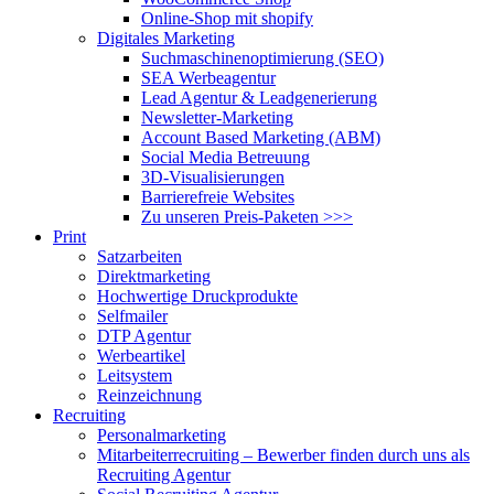
Online-Shop mit shopify
Digitales Marketing
Suchmaschinenoptimierung (SEO)
SEA Werbeagentur
Lead Agentur & Leadgenerierung
Newsletter-Marketing
Account Based Marketing (ABM)
Social Media Betreuung
3D-Visualisierungen
Barrierefreie Websites
Zu unseren Preis-Paketen >>>
Print
Satzarbeiten
Direktmarketing
Hochwertige Druckprodukte
Selfmailer
DTP Agentur
Werbeartikel
Leitsystem
Reinzeichnung
Recruiting
Personalmarketing
Mitarbeiterrecruiting – Bewerber finden durch uns als
Recruiting Agentur