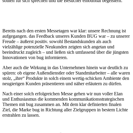
sollten für sich sprechen und die Besucher emotional begeistern.
Bereits nach den ersten Messetagen war klar: unsere Rechnung ist
aufgegangen. das Feedback unseres Kunden BUG war – zu unserer
Freude – äußerst positiv. sowohl Bestandskunden als auch
vielzählige potenzielle Neukunden zeigten sich angetan und
beeindruckt zugleich – und ließen sich umfassend über die jüngsten
Innovationen von bug informieren.
Aber auch die Wirkung in das Unternehmen hinein war deutlich zu
spüren: ob eigene Außendienstler oder Standmitarbeiter – alle waren
stolz, „ihre“ Produkte in solch einem wertig-schicken Ambiente den
neugierigen Kunden präsentieren und näher erläutern zu dürfen.
Nach einer solch erfolgreichen Messe gehen wir nun voller Elan
und Enthusiasmus die kommenden kommunikationsstrategischen
Themen mit bug zusammen an. Mit dem klar definierten finalen
Ziel, die Marke bug in Richtung aller Zielgruppen in bestem Lichte
erstrahlen zu lassen.