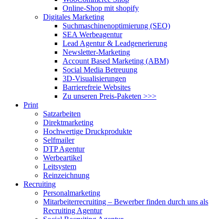
Online-Shop mit shopify
Digitales Marketing
Suchmaschinenoptimierung (SEO)
SEA Werbeagentur
Lead Agentur & Leadgenerierung
Newsletter-Marketing
Account Based Marketing (ABM)
Social Media Betreuung
3D-Visualisierungen
Barrierefreie Websites
Zu unseren Preis-Paketen >>>
Print
Satzarbeiten
Direktmarketing
Hochwertige Druckprodukte
Selfmailer
DTP Agentur
Werbeartikel
Leitsystem
Reinzeichnung
Recruiting
Personalmarketing
Mitarbeiterrecruiting – Bewerber finden durch uns als
Recruiting Agentur