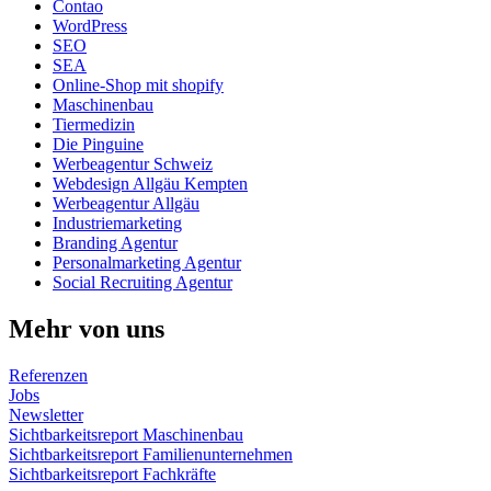
Contao
WordPress
SEO
SEA
Online-Shop mit shopify
Maschinenbau
Tiermedizin
Die Pinguine
Werbeagentur Schweiz
Webdesign Allgäu Kempten
Werbeagentur Allgäu
Industriemarketing
Branding Agentur
Personalmarketing Agentur
Social Recruiting Agentur
Mehr von uns
Referenzen
Jobs
Newsletter
Sichtbarkeitsreport Maschinenbau
Sichtbarkeitsreport Familienunternehmen
Sichtbarkeitsreport Fachkräfte