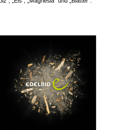
lz“, „Eis“, „Magnesia“ und „Blätter“.