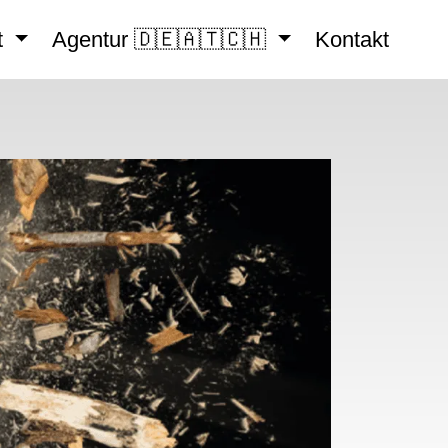
t
Agentur 🇩🇪🇦🇹🇨🇭
Kontakt