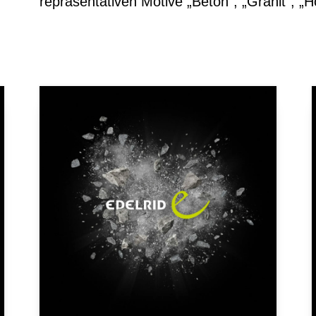
repräsentativen Motive „Beton“, „Granit“, „Ho