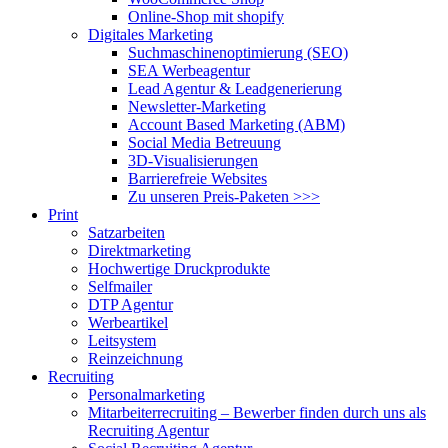
Online-Shop mit shopify
Digitales Marketing
Suchmaschinenoptimierung (SEO)
SEA Werbeagentur
Lead Agentur & Leadgenerierung
Newsletter-Marketing
Account Based Marketing (ABM)
Social Media Betreuung
3D-Visualisierungen
Barrierefreie Websites
Zu unseren Preis-Paketen >>>
Print
Satzarbeiten
Direktmarketing
Hochwertige Druckprodukte
Selfmailer
DTP Agentur
Werbeartikel
Leitsystem
Reinzeichnung
Recruiting
Personalmarketing
Mitarbeiterrecruiting – Bewerber finden durch uns als
Recruiting Agentur