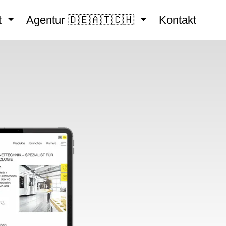
t
Agentur 🇩🇪🇦🇹🇨🇭
Kontakt