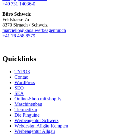
+49 731 14036-0
Büro Schweiz
Feldstrasse 7a
8370 Sirnach / Schweiz
marciello@kaos-werbeagentur.ch
+41 76 458 8579
Quicklinks
TYPO3
Contao
WordPress
SEO
SEA
Online-Shop mit shopify
Maschinenbau
Tiermedizin
Die Pinguine
Werbeagentur Schweiz
Webdesign Allgäu Kempten
Werbeagentur Allgäu