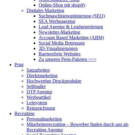
Online-Shop mit shopify
Digitales Marketing
Suchmaschinenoptimierung (SEO)
SEA Werbeagentur
Lead Agentur & Leadgenerierung
Newsletter-Marketing
Account Based Marketing (ABM)
Social Media Betreuung
3D-Visualisierungen
Barrierefreie Websites
Zu unseren Preis-Paketen >>>
Print
Satzarbeiten
Direktmarketing
Hochwertige Druckprodukte
Selfmailer
DTP Agentur
Werbeartikel
Leitsystem
Reinzeichnung
Recruiting
Personalmarketing
Mitarbeiterrecruiting – Bewerber finden durch uns als
Recruiting Agentur