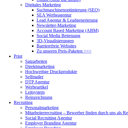
Digitales Marketing
Suchmaschinenoptimierung (SEO)
SEA Werbeagentur
Lead Agentur & Leadgenerierung
Newsletter-Marketing
Account Based Marketing (ABM)
Social Media Betreuung
3D-Visualisierungen
Barrierefreie Websites
Zu unseren Preis-Paketen >>>
Print
Satzarbeiten
Direktmarketing
Hochwertige Druckprodukte
Selfmailer
DTP Agentur
Werbeartikel
Leitsystem
Reinzeichnung
Recruiting
Personalmarketing
Mitarbeiterrecruiting – Bewerber finden durch uns als R
Social Recruiting Agentur
Employer Branding Agentur