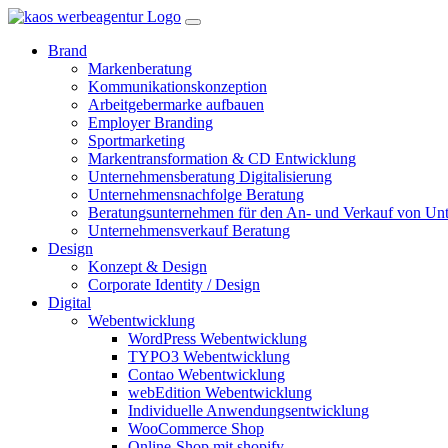
Brand
Markenberatung
Kommunikationskonzeption
Arbeitgebermarke aufbauen
Employer Branding
Sportmarketing
Markentransformation & CD Entwicklung
Unternehmensberatung Digitalisierung
Unternehmensnachfolge Beratung
Beratungsunternehmen für den An- und Verkauf von Un
Unternehmensverkauf Beratung
Design
Konzept & Design
Corporate Identity / Design
Digital
Webentwicklung
WordPress Webentwicklung
TYPO3 Webentwicklung
Contao Webentwicklung
webEdition Webentwicklung
Individuelle Anwendungsentwicklung
WooCommerce Shop
Online-Shop mit shopify