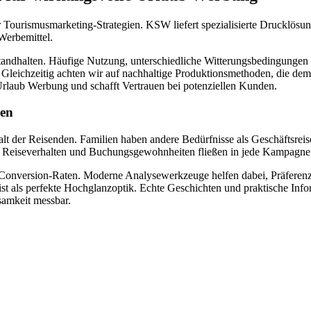
r Tourismusmarketing-Strategien. KSW liefert spezialisierte Drucklösun
Werbemittel.
ndhalten. Häufige Nutzung, unterschiedliche Witterungsbedingungen u
 Gleichzeitig achten wir auf nachhaltige Produktionsmethoden, die d
Urlaub Werbung und schafft Vertrauen bei potenziellen Kunden.
sen
lt der Reisenden. Familien haben andere Bedürfnisse als Geschäftsreis
, Reiseverhalten und Buchungsgewohnheiten fließen in jede Kampagne 
 Conversion-Raten. Moderne Analysewerkzeuge helfen dabei, Präferenze
st als perfekte Hochglanzoptik. Echte Geschichten und praktische Info
samkeit messbar.