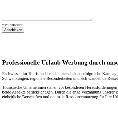
Bitte
* Pflichtfelder
lasse
dieses
Feld
leer.
Professionelle Urlaub Werbung durch uns
Fachwissen im Tourismusbereich unterscheidet erfolgreiche Kampagn
Schwankungen, regionale Besonderheiten und sich wandelnde Reisetren
Touristische Unternehmen stehen vor besonderen Herausforderungen
beide Aspekte berücksichtigen. Durch die enge Verzahnung unserer B
einheitliche Botschaften und optimale Ressourcennutzung für Ihre U