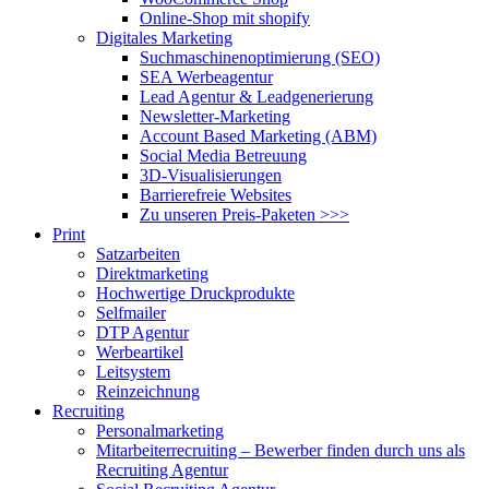
Online-Shop mit shopify
Digitales Marketing
Suchmaschinenoptimierung (SEO)
SEA Werbeagentur
Lead Agentur & Leadgenerierung
Newsletter-Marketing
Account Based Marketing (ABM)
Social Media Betreuung
3D-Visualisierungen
Barrierefreie Websites
Zu unseren Preis-Paketen >>>
Print
Satzarbeiten
Direktmarketing
Hochwertige Druckprodukte
Selfmailer
DTP Agentur
Werbeartikel
Leitsystem
Reinzeichnung
Recruiting
Personalmarketing
Mitarbeiterrecruiting – Bewerber finden durch uns als
Recruiting Agentur