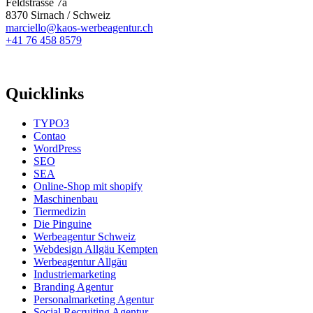
Feldstrasse 7a
8370 Sirnach / Schweiz
marciello@kaos-werbeagentur.ch
+41 76 458 8579
Quicklinks
TYPO3
Contao
WordPress
SEO
SEA
Online-Shop mit shopify
Maschinenbau
Tiermedizin
Die Pinguine
Werbeagentur Schweiz
Webdesign Allgäu Kempten
Werbeagentur Allgäu
Industriemarketing
Branding Agentur
Personalmarketing Agentur
Social Recruiting Agentur