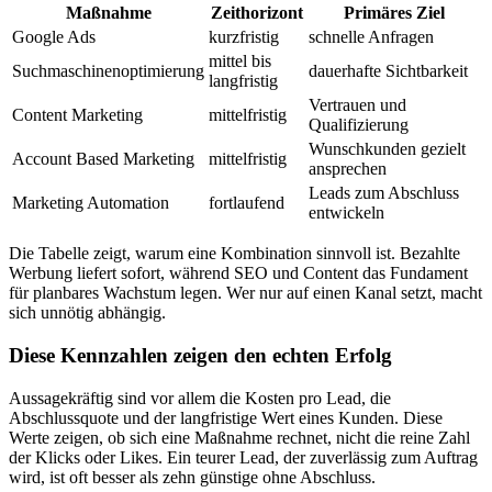
Maßnahme
Zeithorizont
Primäres Ziel
Google Ads
kurzfristig
schnelle Anfragen
mittel bis
Suchmaschinenoptimierung
dauerhafte Sichtbarkeit
langfristig
Vertrauen und
Content Marketing
mittelfristig
Qualifizierung
Wunschkunden gezielt
Account Based Marketing
mittelfristig
ansprechen
Leads zum Abschluss
Marketing Automation
fortlaufend
entwickeln
Die Tabelle zeigt, warum eine Kombination sinnvoll ist. Bezahlte
Werbung liefert sofort, während SEO und Content das Fundament
für planbares Wachstum legen. Wer nur auf einen Kanal setzt, macht
sich unnötig abhängig.
Diese Kennzahlen zeigen den echten Erfolg
Aussagekräftig sind vor allem die Kosten pro Lead, die
Abschlussquote und der langfristige Wert eines Kunden. Diese
Werte zeigen, ob sich eine Maßnahme rechnet, nicht die reine Zahl
der Klicks oder Likes. Ein teurer Lead, der zuverlässig zum Auftrag
wird, ist oft besser als zehn günstige ohne Abschluss.