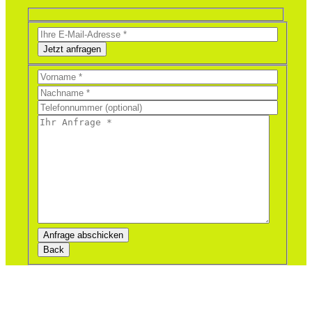
Jetzt anfragen
Bitte
lasse
dieses
Feld
leer.
Bitte
lasse
dieses
Feld
leer.