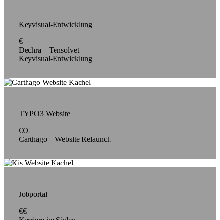
Keyvisual-Entwicklung
€
Dechra – Tensolvet
Keyvisual-Entwicklung
TYPO3 Website
€€€
Carthago – Website Relaunch
Jobportal
€€
Karriere im Süden –