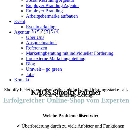
Social Recruiting Agentur
Employer Branding Agentur
Employer Branding
Arbeitgebermarke aufbauen
Event
Eventmarketing
Agentur 🇩🇪🇦🇹🇨🇭
Über Uns
Ansprechpartner
Referenzen
Marketingberatung mit individueller Förderung
Ihre externe Marketingabteilung
Blog
Umwelt – go green
Jobs
Kontakt
Shopify bietet eine preisgünstige, einfache und leistungsstarke „all-
KAOS Shopify Partner
in- one“ Onlineshop-Lösung.
Erfolgreicher Online-Shop vom Experten
Welche Probleme lösen wir:
✔ Überforderung durch zu viele Anbieter und Funktionen