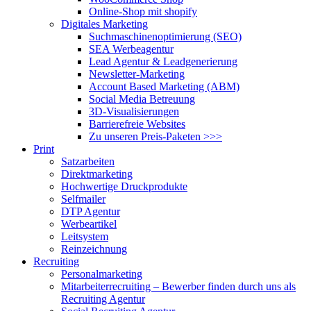
Online-Shop mit shopify
Digitales Marketing
Suchmaschinenoptimierung (SEO)
SEA Werbeagentur
Lead Agentur & Leadgenerierung
Newsletter-Marketing
Account Based Marketing (ABM)
Social Media Betreuung
3D-Visualisierungen
Barrierefreie Websites
Zu unseren Preis-Paketen >>>
Print
Satzarbeiten
Direktmarketing
Hochwertige Druckprodukte
Selfmailer
DTP Agentur
Werbeartikel
Leitsystem
Reinzeichnung
Recruiting
Personalmarketing
Mitarbeiterrecruiting – Bewerber finden durch uns als
Recruiting Agentur