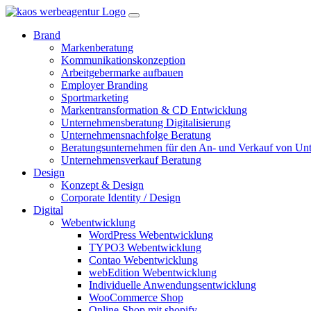
Brand
Markenberatung
Kommunikationskonzeption
Arbeitgebermarke aufbauen
Employer Branding
Sportmarketing
Markentransformation & CD Entwicklung
Unternehmensberatung Digitalisierung
Unternehmensnachfolge Beratung
Beratungsunternehmen für den An- und Verkauf von Un
Unternehmensverkauf Beratung
Design
Konzept & Design
Corporate Identity / Design
Digital
Webentwicklung
WordPress Webentwicklung
TYPO3 Webentwicklung
Contao Webentwicklung
webEdition Webentwicklung
Individuelle Anwendungsentwicklung
WooCommerce Shop
Online-Shop mit shopify