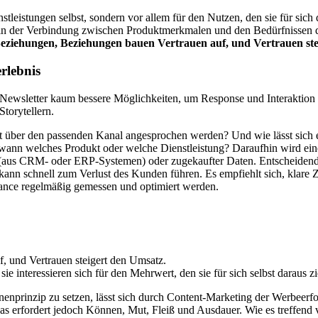
stleistungen selbst, sondern vor allem für den Nutzen, den sie für sic
t in der Verbindung zwischen Produktmerkmalen und den Bedürfnissen
Beziehungen, Beziehungen bauen Vertrauen auf, und Vertrauen st
rlebnis
-Newsletter kaum bessere Möglichkeiten, um Response und Interaktion
torytellern.
kt über den passenden Kanal angesprochen werden? Und wie lässt sich e
 wann welches Produkt oder welche Dienstleistung? Daraufhin wird eine
aus CRM- oder ERP-Systemen) oder zugekaufter Daten. Entscheidend is
nn schnell zum Verlust des Kunden führen. Es empfiehlt sich, klare Zie
mance regelmäßig gemessen und optimiert werden.
, und Vertrauen steigert den Umsatz.
e interessieren sich für den Mehrwert, den sie für sich selbst daraus z
prinzip zu setzen, lässt sich durch Content-Marketing der Werbeerfolg
s erfordert jedoch Können, Mut, Fleiß und Ausdauer. Wie es treffend v