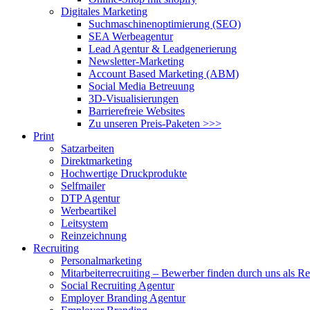
Digitales Marketing
Suchmaschinenoptimierung (SEO)
SEA Werbeagentur
Lead Agentur & Leadgenerierung
Newsletter-Marketing
Account Based Marketing (ABM)
Social Media Betreuung
3D-Visualisierungen
Barrierefreie Websites
Zu unseren Preis-Paketen >>>
Print
Satzarbeiten
Direktmarketing
Hochwertige Druckprodukte
Selfmailer
DTP Agentur
Werbeartikel
Leitsystem
Reinzeichnung
Recruiting
Personalmarketing
Mitarbeiterrecruiting – Bewerber finden durch uns als R
Social Recruiting Agentur
Employer Branding Agentur