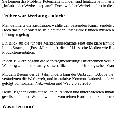
Sie kennen das Problem: Potenzielle Kunden sind heutzutage immer s
„Inflation der Werbeakzeptanz“. Doch welcher Werbekanal ist in diese
Früher war Werbung einfach:
Man definierte die Zielgruppe, wählte den passenden Kanal, sendete 
Doch das funktioniert heute nicht mehr. Potenzielle Kunden müssen n
Lösungen gefragt.
Ein Blick auf die jüngere Marketinggeschichte zeigt eine klare Ent
Line“-Strategien (Push-Marketing), die auf klassische Medien wie Ra
Produktpräsentation.
In den 1970ern begann die Marktsegmentierung: Unternehmen versuchte
Werbung zunehmend am gesellschaftlichen und technologischen Wand
Mit dem Beginn des 21. Jahrhunderts kam der Umbruch: „Above-the-L
veränderten die Werbewelt, und interaktive Kommunikationskanäle 
gefolgt von sozialen Netzwerken und Web 2.0 ab 2010.
Heute liegt der Fokus auf neuen, nützlichen und unterhaltenden Inhal
gesellschaftlichen Wandel wider – vom reinen Konsum hin zu einem w
Was ist zu tun?