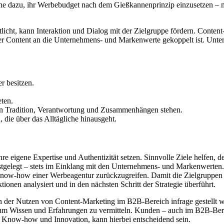
he dazu, ihr Werbebudget nach dem Gießkannenprinzip einzusetzen – m
ntlicht, kann Interaktion und Dialog mit der Zielgruppe fördern. Content-
ss der Content an die Unternehmens- und Markenwerte gekoppelt ist. U
r besitzen.
eten.
on Tradition, Verantwortung und Zusammenhängen stehen.
 die über das Alltägliche hinausgeht.
hre eigene Expertise und Authentizität setzen. Sinnvolle Ziele helfen,
tgelegt – stets im Einklang mit den Unternehmens- und Markenwerten.
Know-how einer Werbeagentur zurückzugreifen. Damit die Zielgruppen e
onen analysiert und in den nächsten Schritt der Strategie überführt.
der Nutzen von Content-Marketing im B2B-Bereich infrage gestellt wir
 um Wissen und Erfahrungen zu vermitteln. Kunden – auch im B2B-Be
m Know-how und Innovation, kann hierbei entscheidend sein.