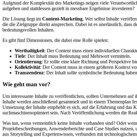
Aufgrund der Komplexität des Marketings neigen viele Verantwortlic
aufgeben und stattdessen gezielt in messbare Ergebnisse investieren?
Die Lösung liegt im
Content-Marketing
. Wer selbst Inhalte veröffe
die die Zielgruppe direkt ansprechen. Dabei ist es unerlässlich, da
bedeutungsvollen Inhalten.
Es gibt fünf Dimensionen, die dabei eine Rolle spielen:
Werthaltigkeit
: Der Content muss einen individuellen Charakte
Tiefe
: Der Inhalt muss Bedeutung und Mehrwert vermitteln.
Orientierung
: Er sollte eine klare Richtung und Perspektive bi
Kollektivität
: Der Content muss in einem größeren Kontext v
Transzendenz
: Der Inhalt sollte symbolische Bedeutung haben,
Wie geht man vor?
Um interessante Inhalte zu veröffentlichen, sollten Unternehmen auf i
Inhalte werden anschließend gesammelt und in einem Themenplan fes
Umsetzung der Inhalte empfiehlt es sich, auf die Erfahrung und das 
suchmaschinenoptimiert sein. Nach Veröffentlichung werden die Reakti
Was tun, wenn vermeintlich keine Inhalte vorhanden sind? Oder wenn 
Projektbeschreibungen, Anwenderberichte und Case Studies nutzen,
aus Storytelling und Expertenwissen, verbunden mit technologische