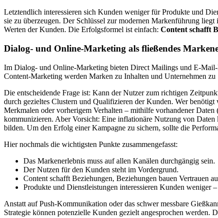
Letztendlich interessieren sich Kunden weniger für Produkte und Dien
sie zu überzeugen. Der Schlüssel zur modernen Markenführung lieg
Werten der Kunden. Die Erfolgsformel ist einfach:
Content schafft 
Dialog- und Online-Marketing als fließendes Markene
Im Dialog- und Online-Marketing bieten Direct Mailings und E-Mail
Content-Marketing werden Marken zu Inhalten und Unternehmen zu S
Die entscheidende Frage ist: Kann der Nutzer zum richtigen Zeitpun
durch gezieltes Clustern und Qualifizieren der Kunden. Wer benötigt
Merkmalen oder vorherigem Verhalten – mithilfe vorhandener Daten (
kommunizieren. Aber Vorsicht: Eine inflationäre Nutzung von Daten ka
bilden. Um den Erfolg einer Kampagne zu sichern, sollte die Perfor
Hier nochmals die wichtigsten Punkte zusammengefasst:
Das Markenerlebnis muss auf allen Kanälen durchgängig sein.
Der Nutzen für den Kunden steht im Vordergrund.
Content schafft Beziehungen, Beziehungen bauen Vertrauen auf
Produkte und Dienstleistungen interessieren Kunden weniger – si
Anstatt auf Push-Kommunikation oder das schwer messbare Gießkannen
Strategie können potenzielle Kunden gezielt angesprochen werden. Da