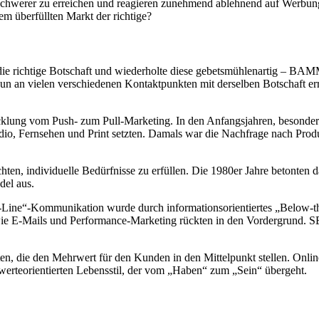
chwerer zu erreichen und reagieren zunehmend ablehnend auf Werbung. 
m überfüllten Markt der richtige?
die richtige Botschaft und wiederholte diese gebetsmühlenartig – BAMM
un an vielen verschiedenen Kontaktpunkten mit derselben Botschaft err
wicklung vom Push- zum Pull-Marketing. In den Anfangsjahren, besonde
dio, Fernsehen und Print setzten. Damals war die Nachfrage nach Prod
n, individuelle Bedürfnisse zu erfüllen. Die 1980er Jahre betonten d
el aus.
ine“-Kommunikation wurde durch informationsorientiertes „Below-the-
wie E-Mails und Performance-Marketing rückten in den Vordergrund. 
ten, die den Mehrwert für den Kunden in den Mittelpunkt stellen. Onli
erteorientierten Lebensstil, der vom „Haben“ zum „Sein“ übergeht.