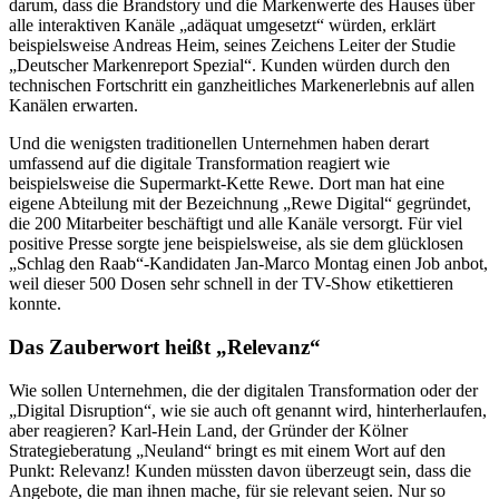
darum, dass die Brandstory und die Markenwerte des Hauses über
alle interaktiven Kanäle „adäquat umgesetzt“ würden, erklärt
beispielsweise Andreas Heim, seines Zeichens Leiter der Studie
„Deutscher Markenreport Spezial“. Kunden würden durch den
technischen Fortschritt ein ganzheitliches Markenerlebnis auf allen
Kanälen erwarten.
Und die wenigsten traditionellen Unternehmen haben derart
umfassend auf die digitale Transformation reagiert wie
beispielsweise die Supermarkt-Kette Rewe. Dort man hat eine
eigene Abteilung mit der Bezeichnung „Rewe Digital“ gegründet,
die 200 Mitarbeiter beschäftigt und alle Kanäle versorgt. Für viel
positive Presse sorgte jene beispielsweise, als sie dem glücklosen
„Schlag den Raab“-Kandidaten Jan-Marco Montag einen Job anbot,
weil dieser 500 Dosen sehr schnell in der TV-Show etikettieren
konnte.
Das Zauberwort heißt „Relevanz“
Wie sollen Unternehmen, die der digitalen Transformation oder der
„Digital Disruption“, wie sie auch oft genannt wird, hinterherlaufen,
aber reagieren? Karl-Hein Land, der Gründer der Kölner
Strategieberatung „Neuland“ bringt es mit einem Wort auf den
Punkt: Relevanz! Kunden müssten davon überzeugt sein, dass die
Angebote, die man ihnen mache, für sie relevant seien. Nur so