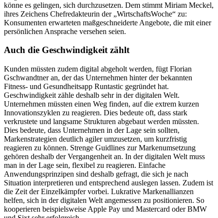
könne es gelingen, sich durchzusetzen. Dem stimmt Miriam Meckel,
ihres Zeichens Chefredakteurin der „WirtschaftsWoche“ zu:
Konsumenten erwarteten maßgeschneiderte Angebote, die mit einer
persönlichen Ansprache versehen seien.
Auch die Geschwindigkeit zählt
Kunden müssten zudem digital abgeholt werden, fügt Florian
Gschwandtner an, der das Unternehmen hinter der bekannten
Fitness- und Gesundheitsapp Runtastic gegründet hat.
Geschwindigkeit zähle deshalb sehr in der digitalen Welt.
Unternehmen müssten einen Weg finden, auf die extrem kurzen
Innovationszyklen zu reagieren. Dies bedeute oft, dass stark
verkrustete und langsame Strukturen abgebaut werden müssten.
Dies bedeute, dass Unternehmen in der Lage sein sollten,
Markenstrategien deutlich agiler umzusetzen, um kurzfristig
reagieren zu können. Strenge Guidlines zur Markenumsetzung
gehören deshalb der Vergangenheit an. In der digitalen Welt muss
man in der Lage sein, flexibel zu reagieren. Einfache
Anwendungsprinzipen sind deshalb gefragt, die sich je nach
Situation interpretieren und entsprechend auslegen lassen. Zudem ist
die Zeit der Einzelkämpfer vorbei. Lukrative Markenallianzen
helfen, sich in der digitalen Welt angemessen zu positionieren. So
kooperieren beispielsweise Apple Pay und Mastercard oder BMW
und Sixt sehr erfolgreich.