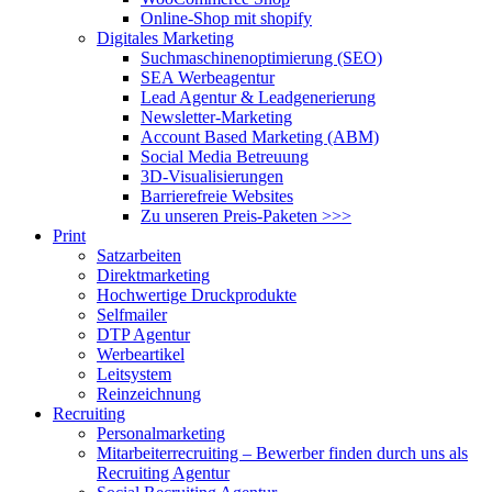
Online-Shop mit shopify
Digitales Marketing
Suchmaschinenoptimierung (SEO)
SEA Werbeagentur
Lead Agentur & Leadgenerierung
Newsletter-Marketing
Account Based Marketing (ABM)
Social Media Betreuung
3D-Visualisierungen
Barrierefreie Websites
Zu unseren Preis-Paketen >>>
Print
Satzarbeiten
Direktmarketing
Hochwertige Druckprodukte
Selfmailer
DTP Agentur
Werbeartikel
Leitsystem
Reinzeichnung
Recruiting
Personalmarketing
Mitarbeiterrecruiting – Bewerber finden durch uns als
Recruiting Agentur