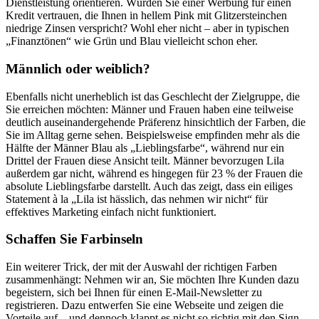
Dienstleistung orientieren. Würden Sie einer Werbung für einen
Kredit vertrauen, die Ihnen in hellem Pink mit Glitzersteinchen
niedrige Zinsen verspricht? Wohl eher nicht – aber in typischen
„Finanztönen“ wie Grün und Blau vielleicht schon eher.
Männlich oder weiblich?
Ebenfalls nicht unerheblich ist das Geschlecht der Zielgruppe, die
Sie erreichen möchten: Männer und Frauen haben eine teilweise
deutlich auseinandergehende Präferenz hinsichtlich der Farben, die
Sie im Alltag gerne sehen. Beispielsweise empfinden mehr als die
Hälfte der Männer Blau als „Lieblingsfarbe“, während nur ein
Drittel der Frauen diese Ansicht teilt. Männer bevorzugen Lila
außerdem gar nicht, während es hingegen für 23 % der Frauen die
absolute Lieblingsfarbe darstellt. Auch das zeigt, dass ein eiliges
Statement à la „Lila ist hässlich, das nehmen wir nicht“ für
effektives Marketing einfach nicht funktioniert.
Schaffen Sie Farbinseln
Ein weiterer Trick, der mit der Auswahl der richtigen Farben
zusammenhängt: Nehmen wir an, Sie möchten Ihre Kunden dazu
begeistern, sich bei Ihnen für einen E-Mail-Newsletter zu
registrieren. Dazu entwerfen Sie eine Webseite und zeigen die
Vorteile auf – und dennoch klappt es nicht so richtig mit den Sign-