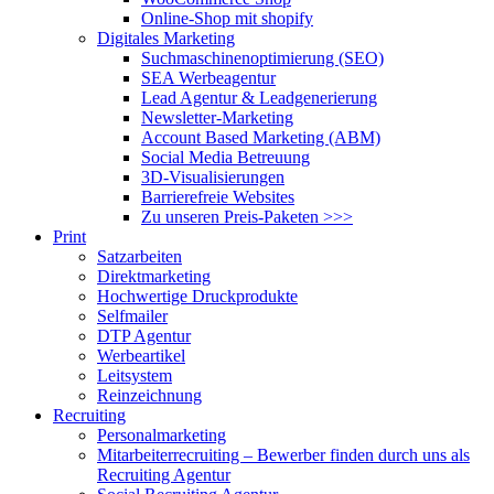
Online-Shop mit shopify
Digitales Marketing
Suchmaschinenoptimierung (SEO)
SEA Werbeagentur
Lead Agentur & Leadgenerierung
Newsletter-Marketing
Account Based Marketing (ABM)
Social Media Betreuung
3D-Visualisierungen
Barrierefreie Websites
Zu unseren Preis-Paketen >>>
Print
Satzarbeiten
Direktmarketing
Hochwertige Druckprodukte
Selfmailer
DTP Agentur
Werbeartikel
Leitsystem
Reinzeichnung
Recruiting
Personalmarketing
Mitarbeiterrecruiting – Bewerber finden durch uns als
Recruiting Agentur