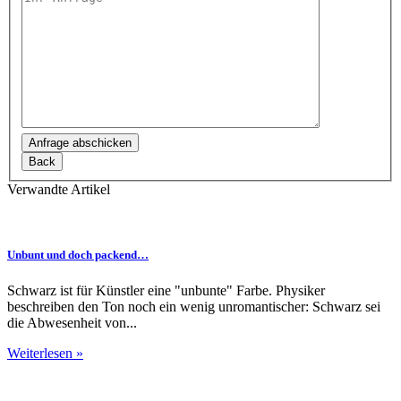
Feld
leer.
Bitte
lasse
dieses
Feld
Verwandte Artikel
leer.
Unbunt und doch packend…
Schwarz ist für Künstler eine "unbunte" Farbe. Physiker
beschreiben den Ton noch ein wenig unromantischer: Schwarz sei
die Abwesenheit von...
Weiterlesen »